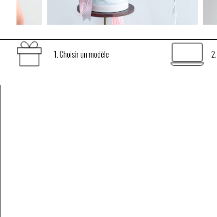
Sac personnalisable





Sac personnalisable





1. Choisir un modèle
2.