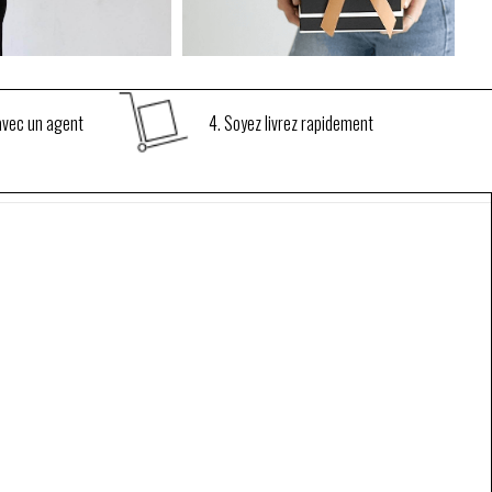
€
15.00
€
15.00
AJOUTEZ AU PANIER
AJOUTEZ AU PANIER
 avec un agent
4. Soyez livrez rapidement