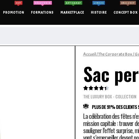
HOT
DÉCOUVRIR
ARTISANAT
LIRE (+)
EXCLUSIF
PROMOTION
FORMATIONS
MARKETPLACE
HISTOIRE
CONCEPT BOX
Accueil
/
The Corporate Box
/
Go
Sac per





THE LUXURY BOX - COLLECTION
PLUS DE 91% DES CLIENTS S
La célébration des fêtes n’e
mission capitale : trouver d
souligner l’effet surprise, 
vont s’emerveiller devant n