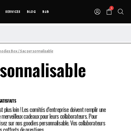
1
SERVICES
BLOG
B2B
odies Box
/ Sac personnalisable
sonnalisable
ATISFAITS
st plus loin ! Les comités d’entreprise doivent remplir une
e merveilleux cadeaux pour leurs collaborateurs. Pour
misez sur nos goodies personnalisable. Vos collaborateurs
os coffrets de prestiges