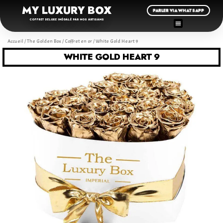
MY LUXURY BOX
PARLER VIA WHATSAPP
COFFRET DELUXE INÉGALÉ PAR NOS ARTISANS
Accueil
/
The Golden Box
/
Coffret en or
/ White Gold Heart 9
WHITE GOLD HEART 9