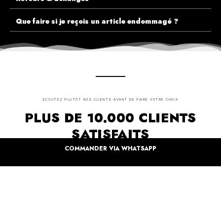
Que faire si je reçois un article endommagé ?
ECOUTEZ PLUTÔT NOS CLIENTS AVANT DE FAIRE VOTRE CHOIX
PLUS DE 10.000 CLIENTS
SATISFAITS
COMMANDER VIA WHATSAPP
Inspirez-vous de la manière dont nos coffrets sont offertes à travers le monde. Grâce à
vous et à nos artistes pour un monde moins industrielle