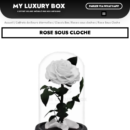
MY LUXURY BOX
PARLER VIA WHATSAPP
COFFRET DELUXE INÉGALÉ PAR NOS ARTISANS
Accueil
/
Coffrets de fleurs éternelles
/
Classic Box
/
Roses sous cloches
/ Rose Sous Cloche
ROSE SOUS CLOCHE