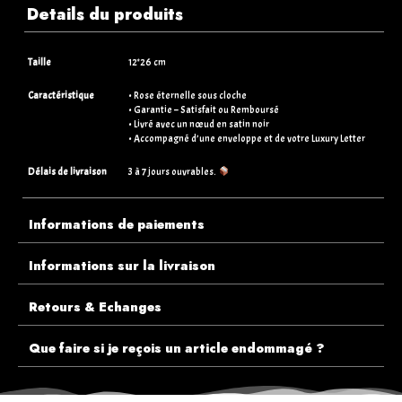
Details du produits
Taille
12*26 cm
Caractéristique
• Rose éternelle sous cloche
• Garantie – Satisfait ou Remboursé
• Livré avec un nœud en satin noir
• Accompagné d’une enveloppe et de votre Luxury Letter
Délais de livraison
3 à 7 jours ouvrables.
Informations de paiements
Informations sur la livraison
Retours & Echanges
Que faire si je reçois un article endommagé ?