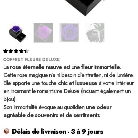





COFFRET FLEURS DELUXE
La
rose éternelle
mauve
est une
fleur immortelle
.
Cette rose magique n’a ni besoin d’entretien, ni de lumière.
Elle apporte une touche
chic et luxueuse
à votre intérieur
en incarnant le romantisme Deluxe (incluant également un
bijou).
Son immortalité évoque au quotidien
une odeur
agréable de souvenirs
et
de sentiments
Délais de livraison - 3 à 9 jours