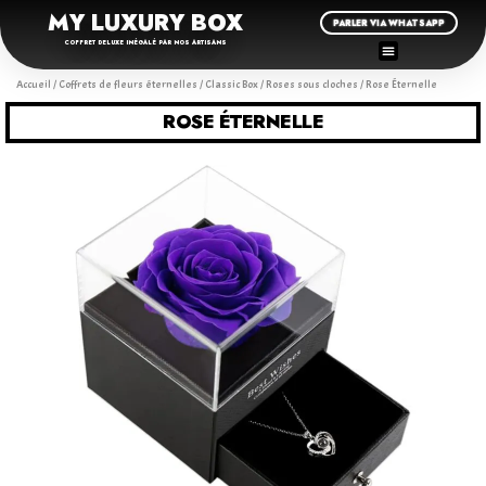
MY LUXURY BOX
PARLER VIA WHATSAPP
COFFRET DELUXE INÉGALÉ PAR NOS ARTISANS
Accueil
/
Coffrets de fleurs éternelles
/
Classic Box
/
Roses sous cloches
/ Rose Éternelle
ROSE ÉTERNELLE