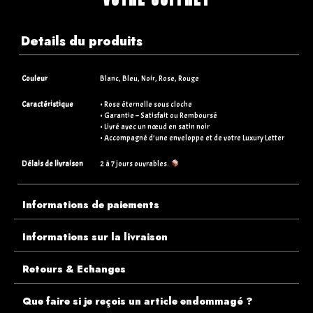
Details du produits
Couleur
Blanc, Bleu, Noir, Rose, Rouge
Caractéristique
• Rose éternelle sous cloche
• Garantie – Satisfait ou Remboursé
• Livré avec un nœud en satin noir
• Accompagné d’une enveloppe et de votre Luxury Letter
Délais de livraison
2 à 7 jours ouvrables.
Informations de paiements
Informations sur la livraison
Retours & Echanges
Que faire si je reçois un article endommagé ?