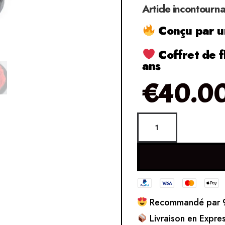
Article incontourn
Conçu par un
Coffret de f
ans
€
40.0
Recommandé par 9
Livraison en Expre