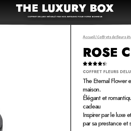
THE LUXURY BOX
COFFRET DELUXE INÉGALÉ PAR NOS ARTISANS POUR VOTRE BONHEUR
Accueil
/
Coffrets de fleurs ét
ROSE 





COFFRET FLEURS DEL
The Eternal Flower e
maison.
Élégant et romantiqu
cadeau
Inspirer par le luxe 
par sa prestance et 