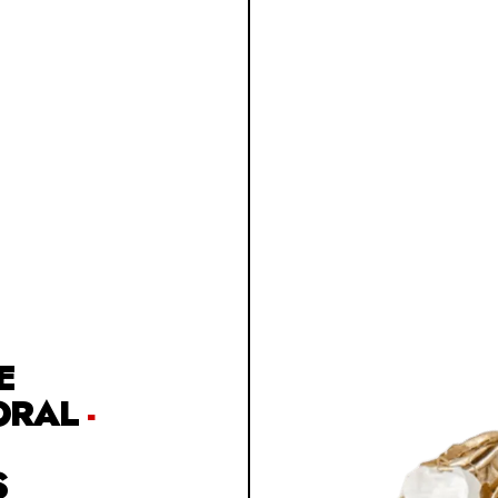
E
ORAL
-
S