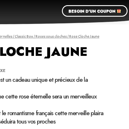
BESOIN D'UN COUPON
ernelles
/
Classic Box
/
Roses sous cloches
/ Rose Cloche Jaune
CLOCHE JAUNE
UXE
st un cadeau unique et précieux de la
e cette rose éternelle sera un merveilleux
et le romantisme français cette merveille plaira
séduira tous vos proches