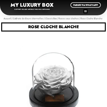
MY LUXURY BOX
PARLER VIA WHATSAPP
COFFRET DELUXE INÉGALÉ PAR NOS ARTISANS
Accueil
/
Coffrets de fleurs éternelles
/
Classic Box
/
Roses sous cloches
/ Rose Cloche Blanche
ROSE CLOCHE BLANCHE