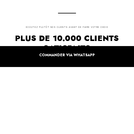
ECOUTEZ PLUTÔT NOS CLIENTS AVANT DE FAIRE VOTRE CHOIX
PLUS DE 10.000 CLIENTS
SATISFAITS
COMMANDER VIA WHATSAPP
Inspirez-vous de la manière dont nos coffrets sont offertes à travers le monde. Grâce à
vous et à nos artistes pour un monde moins industrielle