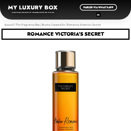
MY LUXURY BOX
PARLER VIA WHATSAPP
PARFUMS DELUXE ET FRAGRANCES DE NICHE
Accueil
/
The Fragrance Box
/
Brume Corporelle
/ Romance Victoria’s Secret
ROMANCE VICTORIA’S SECRET