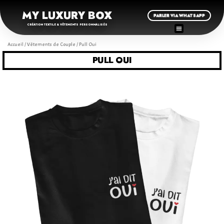
MY LUXURY BOX
PARLER VIA WHATSAPP
CRÉATION TEXTILE & VÊTEMENTS PERSONNALISÉS
Accueil
/
Vêtements de Couple
/ Pull Oui
PULL OUI