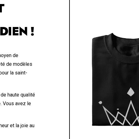
T
DIEN !
 moyen de
été de modèles
our la saint-
 de haute qualité
e. Vous avez le
eur et la joie au