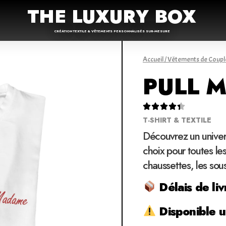
THE LUXURY BOX
CRÉATION TEXTILE & VÊTEMENTS PERSONNALISÉS SUR-MESURE
Accueil
/
Vêtements de Coupl
PULL 





T-SHIRT & TEXTILE
Découvrez un univer
choix pour toutes les 
chaussettes, les sou
Délais de liv
Disponible 