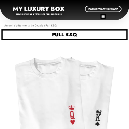
MY LUXURY BOX
PARLER VIA WHATSAPP
CRÉATION TEXTILE & VÊTEMENTS PERSONNALISÉS
Accueil
/
Vêtements de Couple
/ Pull K&Q
PULL K&Q