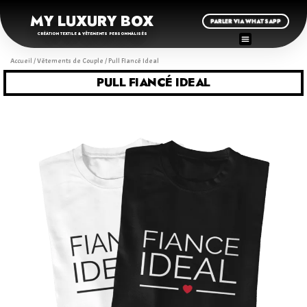
MY LUXURY BOX
PARLER VIA WHATSAPP
CRÉATION TEXTILE & VÊTEMENTS PERSONNALISÉS
Accueil
/
Vêtements de Couple
/ Pull FIancé Ideal
PULL FIANCÉ IDEAL