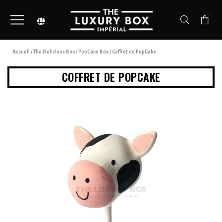
-
Accueil
/
The Delicious Box
/
PopCake Box
/ Coffret de PopCake
COFFRET DE POPCAKE