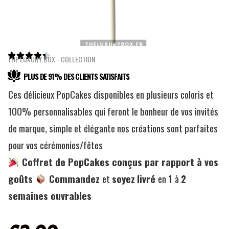





THE LUXURY BOX - COLLECTION
PLUS DE 91% DES CLIENTS SATISFAITS
Ces délicieux PopCakes disponibles en plusieurs coloris et
100% personnalisables qui feront le bonheur de vos invités
de marque, simple et élégante nos créations sont parfaites
pour vos cérémonies/fêtes
Coffret de PopCakes conçus par rapport à vos
goûts
Commandez
et
soyez
livré
en
1
à
2
semaines ouvrables