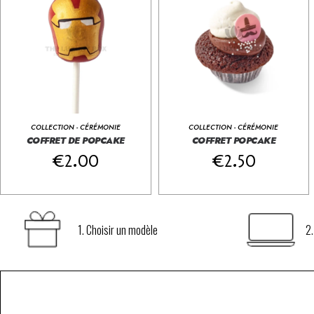
COLLECTION - CÉRÉMONIE
COLLECTION - CÉRÉMONIE
Coffret de PopCake
COFFRET DE POPCAKE
COFFRET POPCAKE





Coffret de PopCake





€
2.00
€
2.50
1. Choisir un modèle
2