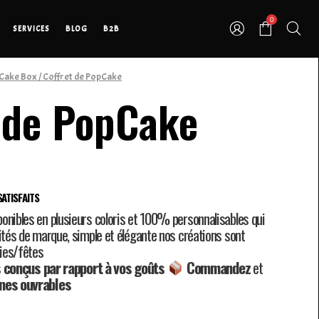
0
SERVICES
BLOG
B2B
Cake Box
/ Coffret de PopCake
 de PopCake
ATISFAITS
onibles en plusieurs coloris et 100% personnalisables qui
vités de marque, simple et élégante nos créations sont
ies/fêtes
 conçus par rapport à vos goûts
Commandez
et
nes ouvrables