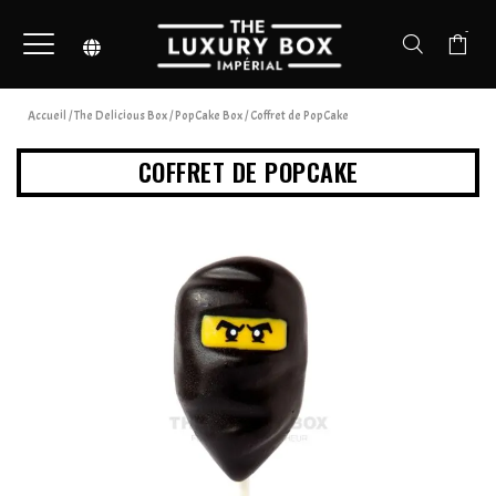
-
Accueil
/
The Delicious Box
/
PopCake Box
/ Coffret de PopCake
COFFRET DE POPCAKE