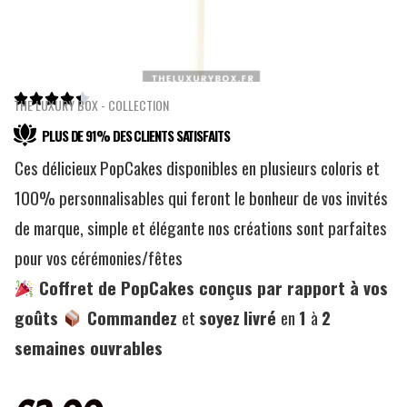





THE LUXURY BOX - COLLECTION
PLUS DE 91% DES CLIENTS SATISFAITS
Ces délicieux PopCakes disponibles en plusieurs coloris et
100% personnalisables qui feront le bonheur de vos invités
de marque, simple et élégante nos créations sont parfaites
pour vos cérémonies/fêtes
Coffret de PopCakes conçus par rapport à vos
goûts
Commandez
et
soyez
livré
en
1
à
2
semaines ouvrables