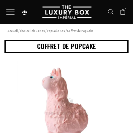
-
Accueil
/
The Delicious Box
/
PopCake Box
/ Coffret de PopCake
COFFRET DE POPCAKE