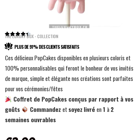





THE LUXURY BOX - COLLECTION
PLUS DE 91% DES CLIENTS SATISFAITS
Ces délicieux PopCakes disponibles en plusieurs coloris et
100% personnalisables qui feront le bonheur de vos invités
de marque, simple et élégante nos créations sont parfaites
pour vos cérémonies/fêtes
Coffret de PopCakes conçus par rapport à vos
goûts
Commandez
et
soyez
livré
en
1
à
2
semaines ouvrables