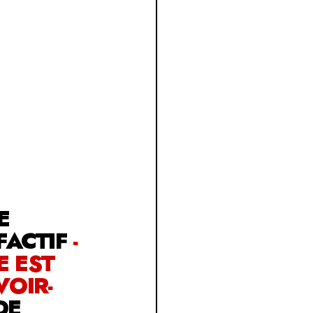
E
FACTIF
-
 EST
OIR-
DE