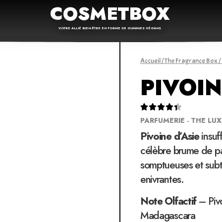
COSMETBOX
VOTRE ALLIÉ BIEN-ÊTRE EN FORME DE GUMMIES VÉGANS
Accueil
/
The Fragrance Box
/
PIVOIN





PARFUMERIE - THE LU
Pivoine d’Asie
insuff
célèbre brume de pa
somptueuses et subt
enivrantes.
Note Olfactif
– Pivo
Madagascara