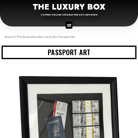
THE LUXURY BOX
COFFRET DELUXE INÉGALÉ PAR NOS ARTISANS
Accueil
/
The Decoration Box
/
Cash Art
/ Passport Art
PASSPORT ART