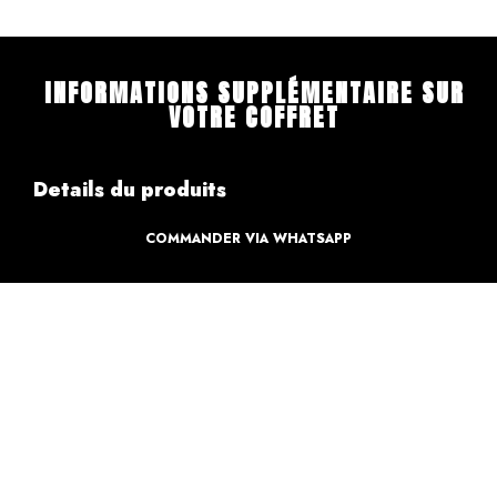
INFORMATIONS SUPPLÉMENTAIRE SUR
VOTRE COFFRET
Details du produits
COMMANDER VIA WHATSAPP
Création
Design par des professionnels
Caractéristique
Création pour votre sweet table
Informations de paiements
Informations sur la livraison