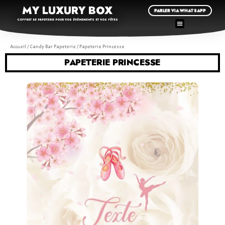
MY LUXURY BOX
PARLER VIA WHATSAPP
COFFRET DE PAPETERIE POUR VOS ÉVÉNEMENTS ET VOS FÊTES
Accueil
/
Candy Bar Papeterie
/ Papeterie Princesse
PAPETERIE PRINCESSE