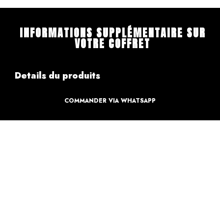
INFORMATIONS SUPPLÉMENTAIRE SUR
VOTRE COFFRET
Details du produits
COMMANDER VIA WHATSAPP
Création
Design par des professionnels
Caractéristique
Création pour votre sweet table
Informations de paiements
Informations sur la livraison
Retours & Echanges