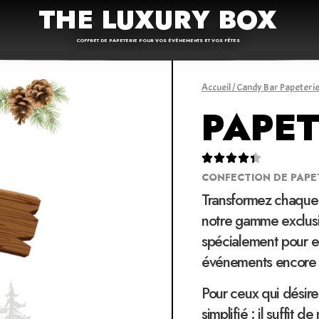
THE LUXURY BOX
COFFRET DE PAPETERIE POUR VOS ÉVÉNEMENTS ET VOS FÊTES
Accueil
/
Candy Bar Papeteri
PAPET





CONFECTION DE PAPE
Transformez chaque
notre gamme exclusi
spécialement pour em
événements encore 
Pour ceux qui désire
simplifié : il suffit