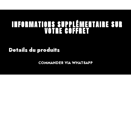
INFORMATIONS SUPPLÉMENTAIRE SUR
VOTRE COFFRET
Details du produits
COMMANDER VIA WHATSAPP
Création
Design par des professionnels
Caractéristique
Création pour votre sweet table
Informations de paiements
Informations sur la livraison