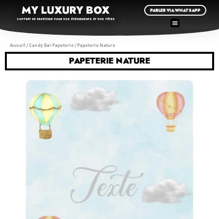
MY LUXURY BOX
PARLER VIA WHATSAPP
COFFRET DE PAPETERIE POUR VOS ÉVÉNEMENTS ET VOS FÊTES
Accueil
/
Candy Bar Papeterie
/ Papeterie Nature
PAPETERIE NATURE