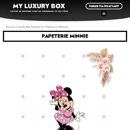
MY LUXURY BOX
PARLER VIA WHATSAPP
COFFRET DE PAPETERIE POUR VOS ÉVÉNEMENTS ET VOS FÊTES
Accueil
/
Candy Bar Papeterie
/ Papeterie Minnie
PAPETERIE MINNIE