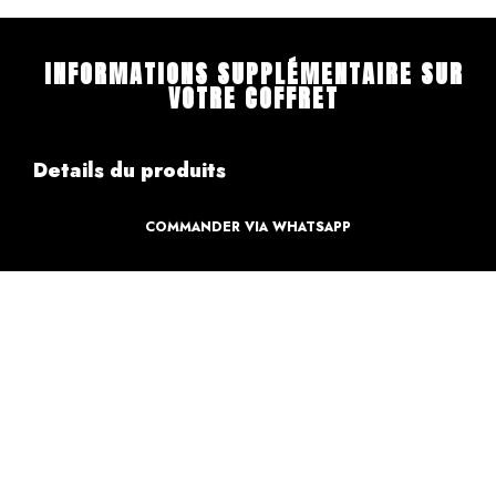
INFORMATIONS SUPPLÉMENTAIRE SUR
VOTRE COFFRET
Details du produits
COMMANDER VIA WHATSAPP
Création
Design par des professionnels
Caractéristique
Création pour votre sweet table
Informations de paiements
Informations sur la livraison
Retours & Echanges