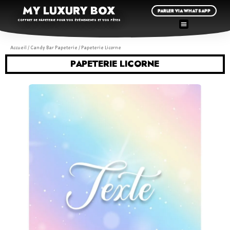
MY LUXURY BOX
PARLER VIA WHATSAPP
COFFRET DE PAPETERIE POUR VOS ÉVÉNEMENTS ET VOS FÊTES
Accueil
/
Candy Bar Papeterie
/ Papeterie Licorne
PAPETERIE LICORNE