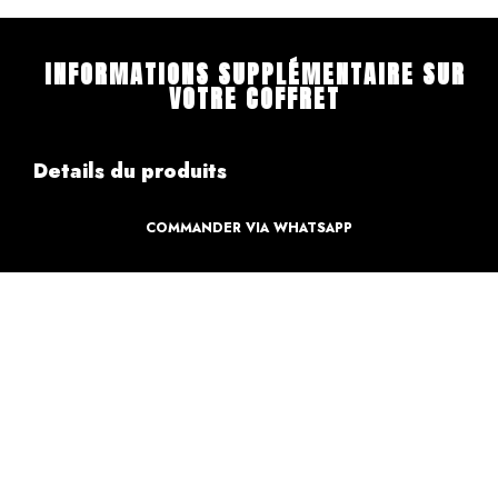
INFORMATIONS SUPPLÉMENTAIRE SUR
VOTRE COFFRET
Details du produits
COMMANDER VIA WHATSAPP
Création
Design par des professionnels
Caractéristique
Création pour votre sweet table
Informations de paiements
Informations sur la livraison
Retours & Echanges