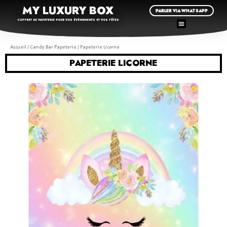
MY LUXURY BOX
PARLER VIA WHATSAPP
COFFRET DE PAPETERIE POUR VOS ÉVÉNEMENTS ET VOS FÊTES
Accueil
/
Candy Bar Papeterie
/ Papeterie Licorne
PAPETERIE LICORNE