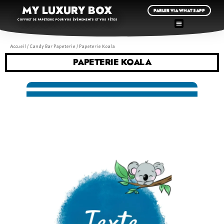
MY LUXURY BOX
PARLER VIA WHATSAPP
COFFRET DE PAPETERIE POUR VOS ÉVÉNEMENTS ET VOS FÊTES
Accueil
/
Candy Bar Papeterie
/ Papeterie Koala
PAPETERIE KOALA