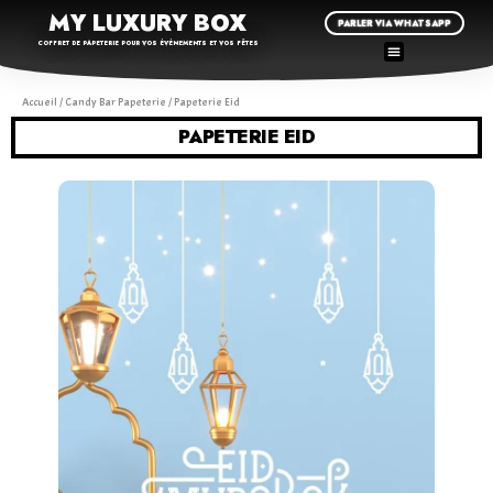
MY LUXURY BOX
PARLER VIA WHATSAPP
COFFRET DE PAPETERIE POUR VOS ÉVÉNEMENTS ET VOS FÊTES
Accueil
/
Candy Bar Papeterie
/ Papeterie Eid
PAPETERIE EID