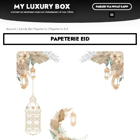
MY LUXURY BOX
PARLER VIA WHATSAPP
COFFRET DE PAPETERIE POUR VOS ÉVÉNEMENTS ET VOS FÊTES
Accueil
/
Candy Bar Papeterie
/ Papeterie Eid
PAPETERIE EID