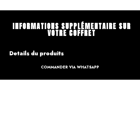
INFORMATIONS SUPPLÉMENTAIRE SUR
VOTRE COFFRET
Details du produits
COMMANDER VIA WHATSAPP
Création
Design par des professionnels
Caractéristique
Création pour votre sweet table
Informations de paiements
Informations sur la livraison