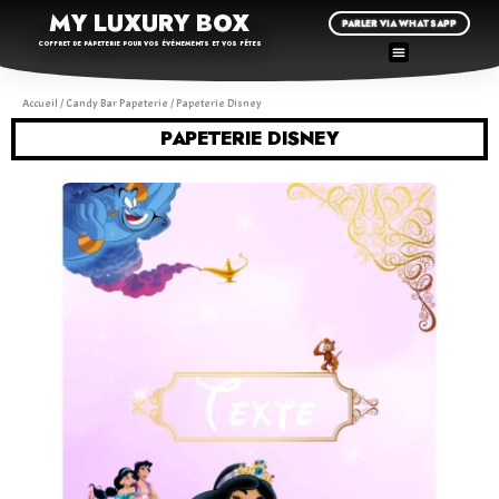
MY LUXURY BOX
PARLER VIA WHATSAPP
COFFRET DE PAPETERIE POUR VOS ÉVÉNEMENTS ET VOS FÊTES
Accueil
/
Candy Bar Papeterie
/ Papeterie Disney
PAPETERIE DISNEY