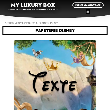
MY LUXURY BOX
PARLER VIA WHATSAPP
COFFRET DE PAPETERIE POUR VOS ÉVÉNEMENTS ET VOS FÊTES
Accueil
/
Candy Bar Papeterie
/ Papeterie Disney
PAPETERIE DISNEY