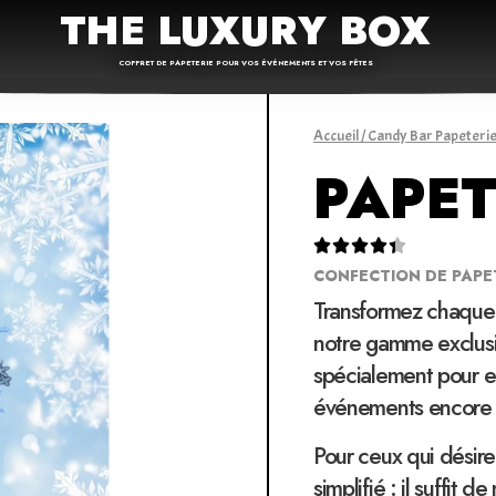
THE LUXURY BOX
COFFRET DE PAPETERIE POUR VOS ÉVÉNEMENTS ET VOS FÊTES
Accueil
/
Candy Bar Papeteri
PAPET





CONFECTION DE PAPE
Transformez chaque
notre gamme exclusi
spécialement pour em
événements encore 
Pour ceux qui désire
simplifié : il suffit