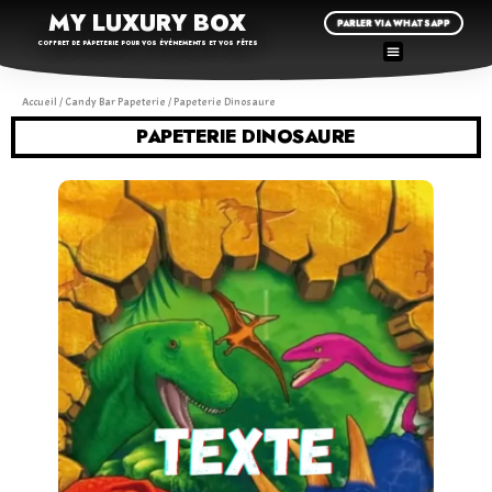
MY LUXURY BOX
PARLER VIA WHATSAPP
COFFRET DE PAPETERIE POUR VOS ÉVÉNEMENTS ET VOS FÊTES
Accueil
/
Candy Bar Papeterie
/ Papeterie Dinosaure
PAPETERIE DINOSAURE