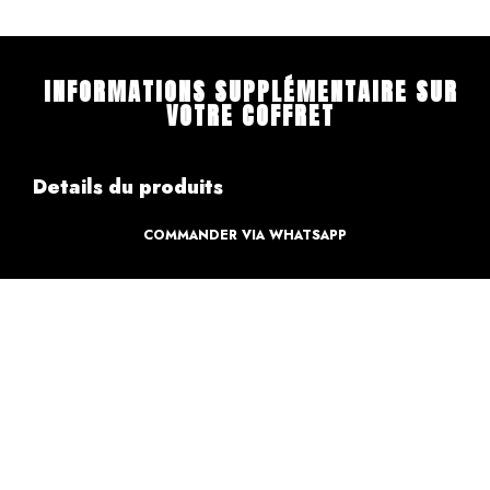
INFORMATIONS SUPPLÉMENTAIRE SUR
VOTRE COFFRET
Details du produits
COMMANDER VIA WHATSAPP
Création
Design par des professionnels
Caractéristique
Création pour votre sweet table
Informations de paiements
Informations sur la livraison