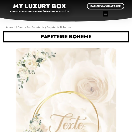
MY LUXURY BOX
PARLER VIA WHATSAPP
COFFRET DE PAPETERIE POUR VOS ÉVÉNEMENTS ET VOS FÊTES
Accueil
/
Candy Bar Papeterie
/ Papeterie Boheme
PAPETERIE BOHEME