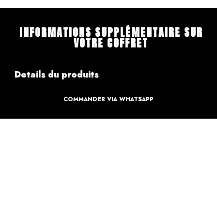
INFORMATIONS SUPPLÉMENTAIRE SUR
VOTRE COFFRET
Details du produits
COMMANDER VIA WHATSAPP
Création
Design par des professionnels
Caractéristique
Création pour votre sweet table
Informations de paiements
Informations sur la livraison
Retours & Echanges