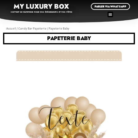
MY LUXURY BOX
PARLER VIA WHATSAPP
COFFRET DE PAPETERIE POUR VOS ÉVÉNEMENTS ET VOS FÊTES
Accueil
/
Candy Bar Papeterie
/ Papeterie Baby
PAPETERIE BABY