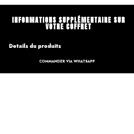
INFORMATIONS SUPPLÉMENTAIRE SUR
VOTRE COFFRET
Details du produits
COMMANDER VIA WHATSAPP
Création
Design par des professionnels
Caractéristique
Création pour votre sweet table
Informations de paiements
Informations sur la livraison
Retours & Echanges