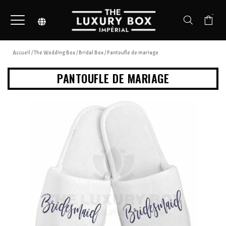
-
Accueil
/
The Wedding Box
/
Bridal Box
/ Pantoufle de mariage
PANTOUFLE DE MARIAGE