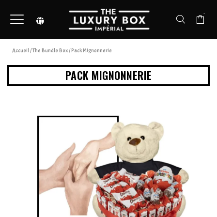
-
Accueil
/
The Bundle Box
/ Pack Mignonnerie
PACK MIGNONNERIE