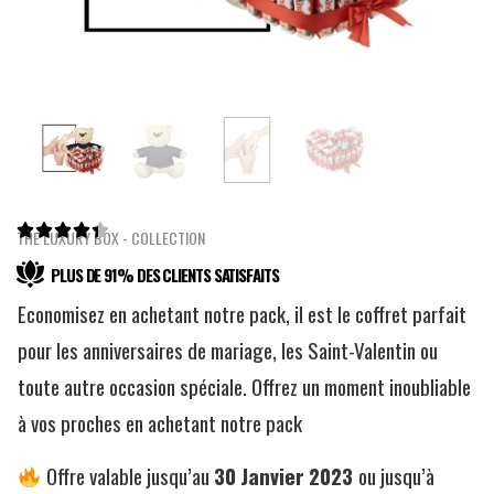





THE LUXURY BOX - COLLECTION
PLUS DE 91% DES CLIENTS SATISFAITS
Economisez en achetant notre pack, il est le coffret parfait
pour les anniversaires de mariage, les Saint-Valentin ou
toute autre occasion spéciale. Offrez un moment inoubliable
à vos proches en achetant notre pack
Offre valable jusqu’au
30
Janvier
2023
ou jusqu’à