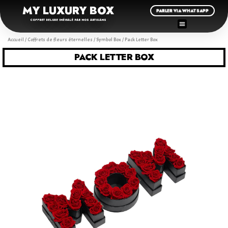
MY LUXURY BOX
PARLER VIA WHATSAPP
COFFRET DELUXE INÉGALÉ PAR NOS ARTISANS
Accueil
/
Coffrets de fleurs éternelles
/
Symbol Box
/ Pack Letter Box
PACK LETTER BOX