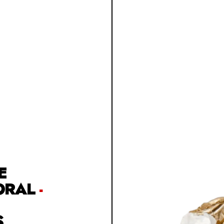
E
ORAL
-
S