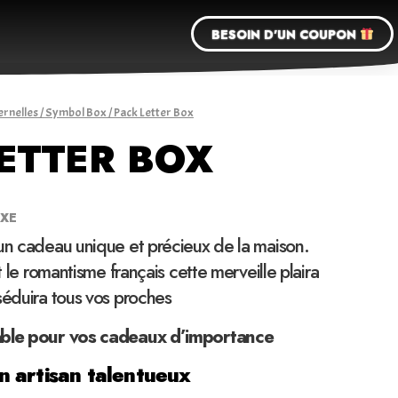
BESOIN D'UN COUPON
ernelles
/
Symbol Box
/ Pack Letter Box
ETTER BOX
UXE
 un cadeau unique et précieux de la maison.
et le romantisme français cette merveille plaira
séduira tous vos proches
able pour vos cadeaux d’importance
 artisan talentueux