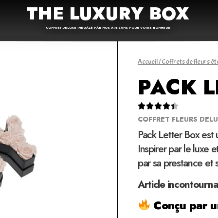
THE LUXURY BOX
COFFRET DELUXE INÉGALÉ PAR NOS ARTISANS POUR VOTRE BONHEUR
Accueil
/
Coffrets de fleurs ét
PACK L





COFFRET FLEURS DEL
Pack Letter Box est
Inspirer par le luxe 
par sa prestance et 
Article incontourn
Conçu par un