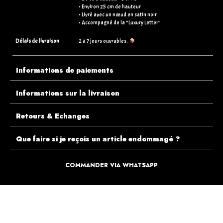
• Environ 25 cm de hauteur
• Livré avec un nœud en satin noir
• Accompagné de la “Luxury Letter”
Délais de livraison
2 à 7 jours ouvrables.
Informations de paiements
Informations sur la livraison
Retours & Echanges
Que faire si je reçois un article endommagé ?
COMMANDER VIA WHATSAPP
ECOUTEZ PLUTÔT NOS CLIENTS AVANT DE FAIRE VOTRE CHOIX
PLUS DE 10.000 CLIENTS