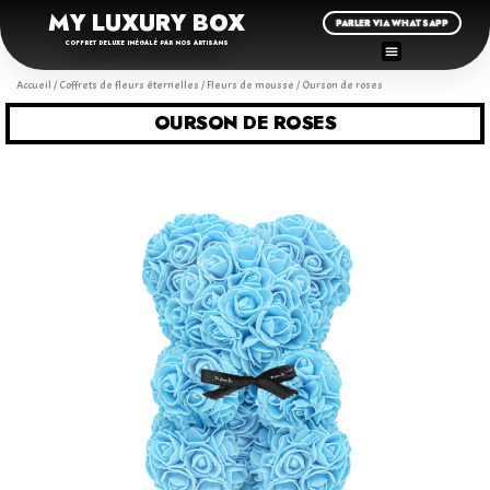
MY LUXURY BOX
PARLER VIA WHATSAPP
COFFRET DELUXE INÉGALÉ PAR NOS ARTISANS
Accueil
/
Coffrets de fleurs éternelles
/
Fleurs de mousse
/ Ourson de roses
OURSON DE ROSES