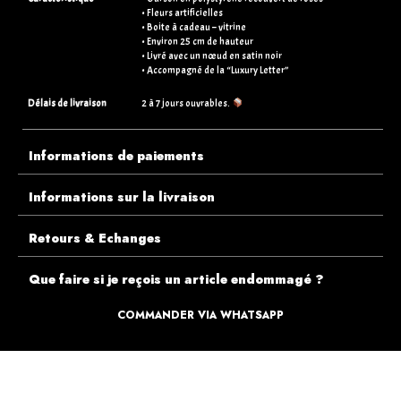
• Fleurs artificielles
• Boite à cadeau – vitrine
• Environ 25 cm de hauteur
• Livré avec un nœud en satin noir
• Accompagné de la “Luxury Letter”
Délais de livraison
2 à 7 jours ouvrables.
Informations de paiements
Informations sur la livraison
Retours & Echanges
Que faire si je reçois un article endommagé ?
COMMANDER VIA WHATSAPP
ECOUTEZ PLUTÔT NOS CLIENTS AVANT DE FAIRE VOTRE CHOIX