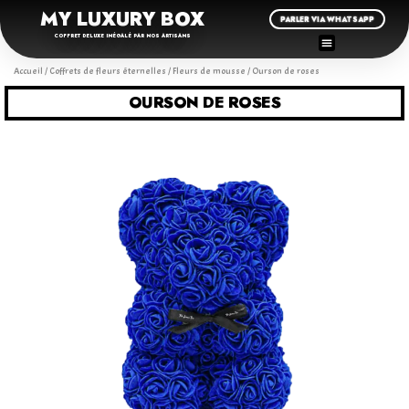
MY LUXURY BOX
PARLER VIA WHATSAPP
COFFRET DELUXE INÉGALÉ PAR NOS ARTISANS
Accueil
/
Coffrets de fleurs éternelles
/
Fleurs de mousse
/ Ourson de roses
OURSON DE ROSES