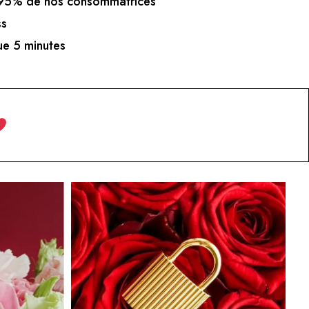
5% de nos consommatrices
ss
e 5 minutes