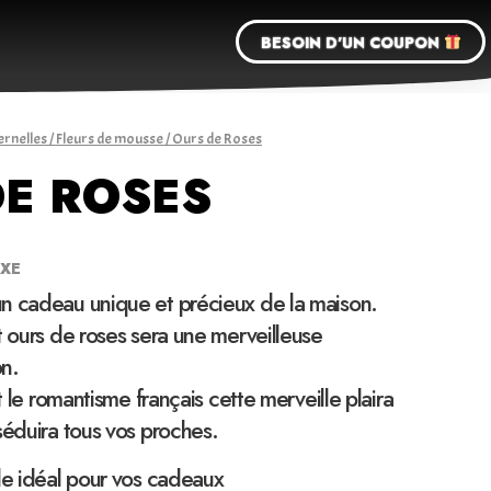
BESOIN D'UN COUPON
ernelles
/
Fleurs de mousse
/ Ours de Roses
DE ROSES
UXE
n cadeau unique et précieux de la maison.
t ours de roses sera une merveilleuse
n.
et le romantisme français cette merveille plaira
séduira tous vos proches.
le idéal pour vos cadeaux