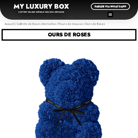
MY LUXURY BOX
PARLER VIA WHATSAPP
COFFRET DELUXE INÉGALÉ PAR NOS ARTISANS
Accueil
/
Coffrets de fleurs éternelles
/
Fleurs de mousse
/ Ours de Roses
OURS DE ROSES