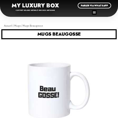
MY LUXURY BOX
PARLER VIA WHATSAPP
COFFRET DELUXE INÉGALÉ PAR NOS ARTISANS
Accueil
/
Mugs
/ Mugs Beaugosse
MUGS BEAUGOSSE