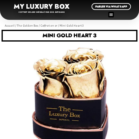
MY LUXURY BOX
PARLER VIA WHATSAPP
COFFRET DELUXE INÉGALÉ PAR NOS ARTISANS
Accueil
/
The Golden Box
/
Coffret en or
/ Mini Gold Heart 3
MINI GOLD HEART 3