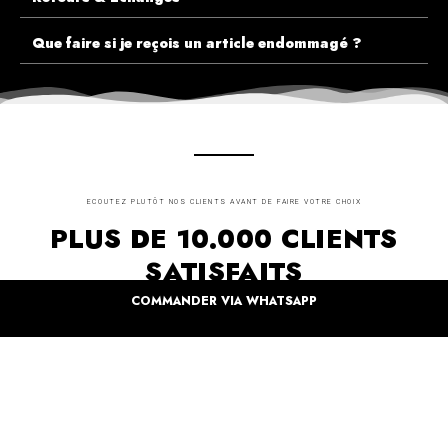
Que faire si je reçois un article endommagé ?
ECOUTEZ PLUTÔT NOS CLIENTS AVANT DE FAIRE VOTRE CHOIX
PLUS DE 10.000 CLIENTS
SATISFAITS
COMMANDER VIA WHATSAPP
Inspirez-vous de la manière dont nos coffrets sont offertes à travers le monde. Grâce à
vous et à nos artistes pour un monde moins industrielle