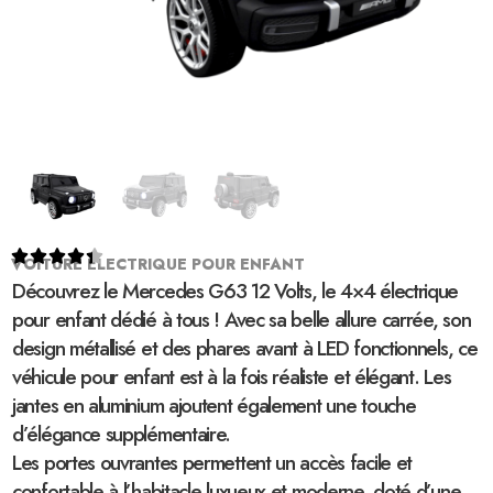





VOITURE ELECTRIQUE POUR ENFANT
Découvrez le Mercedes G63 12 Volts, le 4×4 électrique
pour enfant dédié à tous ! Avec sa belle allure carrée, son
design métallisé et des phares avant à LED fonctionnels, ce
véhicule pour enfant est à la fois réaliste et élégant. Les
jantes en aluminium ajoutent également une touche
d’élégance supplémentaire.
Les portes ouvrantes permettent un accès facile et
confortable à l’habitacle luxueux et moderne, doté d’une