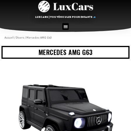
LUXCARS | VOS VÉHICULES POUR ENFANTS
Accueil
/
Divers
/ Mercedes AMG G63
MERCEDES AMG G63