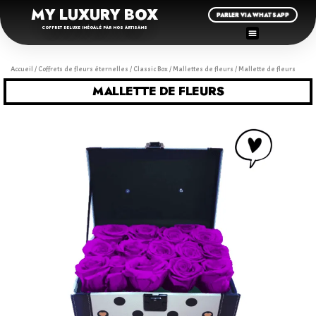
MY LUXURY BOX
PARLER VIA WHATSAPP
COFFRET DELUXE INÉGALÉ PAR NOS ARTISANS
Accueil
/
Coffrets de fleurs éternelles
/
Classic Box
/
Mallettes de fleurs
/ Mallette de fleurs
MALLETTE DE FLEURS