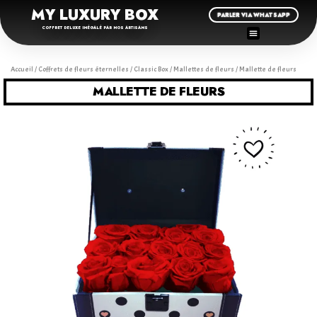
MY LUXURY BOX
PARLER VIA WHATSAPP
COFFRET DELUXE INÉGALÉ PAR NOS ARTISANS
Accueil
/
Coffrets de fleurs éternelles
/
Classic Box
/
Mallettes de fleurs
/ Mallette de fleurs
MALLETTE DE FLEURS