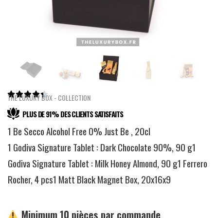





THE LUXURY BOX - COLLECTION
PLUS DE 91% DES CLIENTS SATISFAITS
1 Be Secco Alcohol Free 0% Just Be , 20cl
1 Godiva Signature Tablet : Dark Chocolate 90%, 90 g1
Godiva Signature Tablet : Milk Honey Almond, 90 g1 Ferrero
Rocher, 4 pcs1 Matt Black Magnet Box, 20x16x9
Minimum 10 pièces par commande