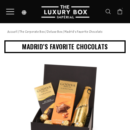
-
Accueil
/
The Corporate Box
/
Deluxe Box
/ Madrid’s Favorite Chocolats
MADRID’S FAVORITE CHOCOLATS