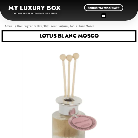
MY LUXURY BOX
PARLER VIA WHATSAPP
PARFUMS DELUXE ET FRAGRANCES DE NICHE
Accueil
/
The Fragrance Box
/
Diffuseur Parfum
/ Lotus Blanc Mosco
LOTUS BLANC MOSCO