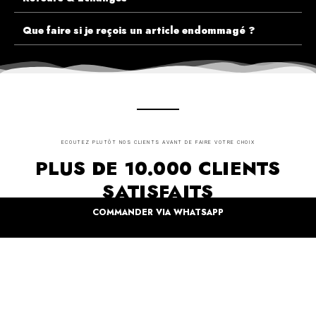
Que faire si je reçois un article endommagé ?
ECOUTEZ PLUTÔT NOS CLIENTS AVANT DE FAIRE VOTRE CHOIX
PLUS DE 10.000 CLIENTS
SATISFAITS
COMMANDER VIA WHATSAPP
Inspirez-vous de la manière dont nos coffrets sont offertes à travers le monde. Grâce à
vous et à nos artistes pour un monde moins industrielle