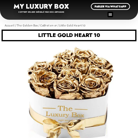
MY LUXURY BOX
PARLER VIA WHATSAPP
COFFRET DELUXE INÉGALÉ PAR NOS ARTISANS
Accueil
/
The Golden Box
/
Coffret en or
/ Little Gold Heart 10
LITTLE GOLD HEART 10