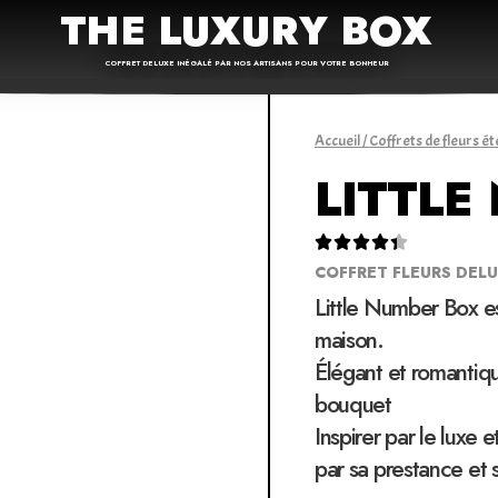
THE LUXURY BOX
COFFRET DELUXE INÉGALÉ PAR NOS ARTISANS POUR VOTRE BONHEUR
Accueil
/
Coffrets de fleurs ét
LITTLE





COFFRET FLEURS DEL
Little Number Box e
maison.
Élégant et romantiqu
bouquet
Inspirer par le luxe 
par sa prestance et 