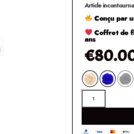
Article incontourn
Conçu par un
Coffret de f
ans
€
80.0