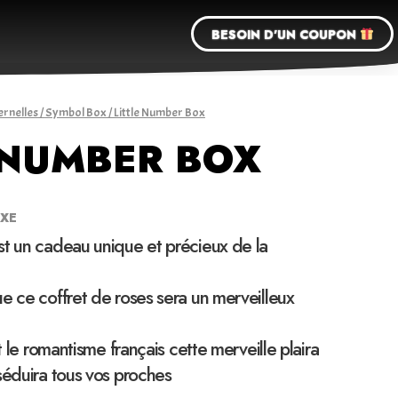
BESOIN D'UN COUPON
ernelles
/
Symbol Box
/ Little Number Box
 NUMBER BOX
UXE
st un cadeau unique et précieux de la
e ce coffret de roses sera un merveilleux
et le romantisme français cette merveille plaira
séduira tous vos proches